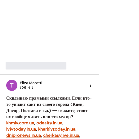
To se mi líbí
Reagovat
Eliza Moretti
(06. 4.)
Скидываю прямыми ссылками. Если кто-
то увидит сайт из своего города (Киев, 
Днепр, Полтава и т.д.) — скажите, стоит 
их вообще читать или это мусор?
khmlv.com.ua
, 
odesity.in.ua
, 
lvivtoday.in.ua
, 
kharkivtoday.in.ua
, 
dnipronews.in.ua
, 
cherkasylive.in.ua
, 