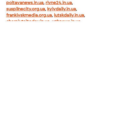
poltavanews.in.ua
, 
rivne24.in.ua
, 
suspilnecity.org.ua
, 
kyivdaily.in.ua
, 
frankivskmedia.org.ua
, 
lutskdaily.in.ua
, 
chernivtsitoday.in.ua
, 
uzhnews.in.ua
, 
umanlive.in.ua
, 
vinnytsialive.in.ua
, 
kovelmedia.org.ua
, 
ternopilreport.com.ua
, 
mediacity.com.ua
To se mi líbí
Reagovat
Evgeniy Goncharenko
(02. 4.)
Při výběru zahraniční platformy pro 
kurzy je nezbytné odsunout emoce a 
zaměřit se na technická fakta. Většina 
těchto subjektů operuje pod licencemi 
jako Curacao nebo MGA, což s sebou 
nese specifický režim regulace, který se 
liší od toho tuzemského. Klíčovým 
parametrem zůstává transparentnost 
provozovatele a reálná dostupnost 
platebních metod, včetně kryptoměn či 