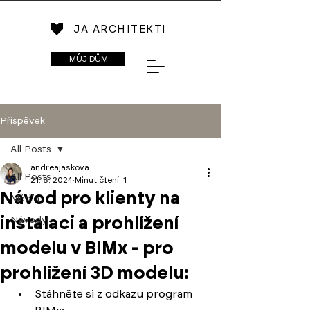
JA ARCHITEKTI
MŮJ DŮM
Příspěvek
All Posts
andreajaskova
All Posts
21. 8. 2024
Minut čtení: 1
Návod pro klienty na
Média
instalaci a prohlížení
Návody
modelu v BIMx - pro
prohlížení 3D modelu:
Stáhněte si z odkazu program 