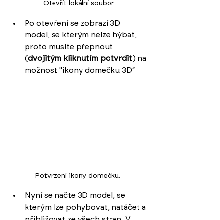
Otevřít lokální soubor
Po otevření se zobrazí 3D 
model, se kterým nelze hýbat, 
proto musíte přepnout 
(
dvojitým kliknutím potvrdit
) na 
možnost "ikony domečku 3D“
Potvrzení ikony domečku. 
Nyní se načte 3D model, se 
kterým lze pohybovat, natáčet a 
přibližovat ze všech stran. V 