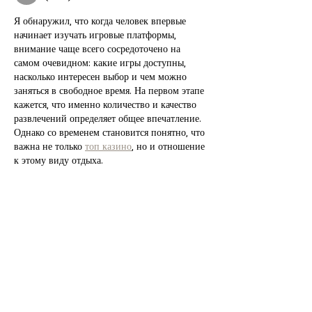
Я обнаружил, что когда человек впервые 
начинает изучать игровые платформы, 
внимание чаще всего сосредоточено на 
самом очевидном: какие игры доступны, 
насколько интересен выбор и чем можно 
заняться в свободное время. На первом этапе 
кажется, что именно количество и качество 
развлечений определяет общее впечатление. 
Однако со временем становится понятно, что 
важна не только 
топ казино
, но и отношение 
к этому виду отдыха.