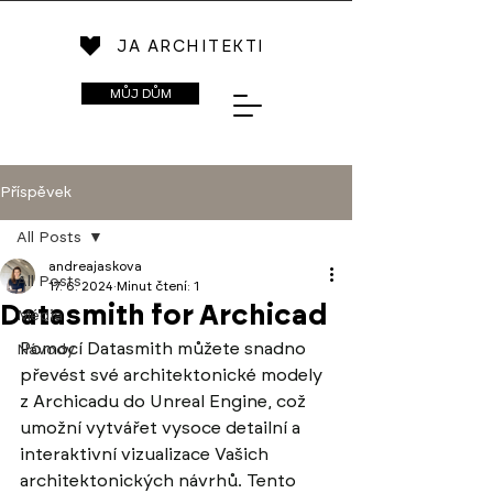
JA ARCHITEKTI
MŮJ DŮM
Příspěvek
All Posts
andreajaskova
All Posts
17. 6. 2024
Minut čtení: 1
Datasmith for Archicad
Média
Pomocí Datasmith můžete snadno 
Návody
převést své architektonické modely 
z Archicadu do Unreal Engine, což 
umožní vytvářet vysoce detailní a 
interaktivní vizualizace Vašich 
architektonických návrhů. Tento 