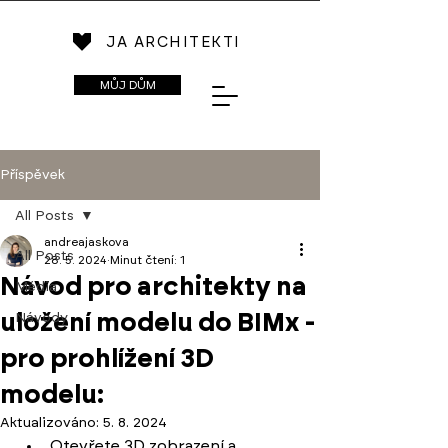
JA ARCHITEKTI
MŮJ DŮM
Příspěvek
All Posts
andreajaskova
All Posts
28. 5. 2024
Minut čtení: 1
Návod pro architekty na
Média
uložení modelu do BIMx -
Návody
pro prohlížení 3D
modelu:
Aktualizováno:
5. 8. 2024
Otevřete 3D zobrazení a 