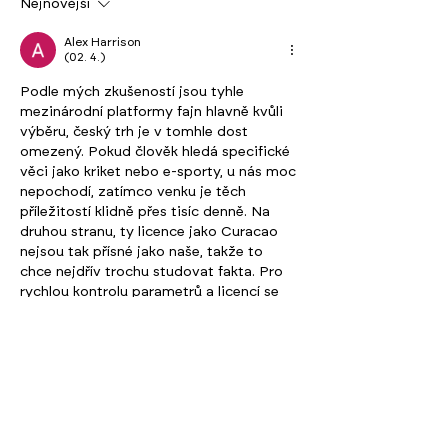
Nejnovější
Návod pro klienty na instalaci
a prohlížení modelu v BIMx
Alex Harrison
- pro prohlížení 3D modelu:
(02. 4.)
Podle mých zkušeností jsou tyhle 
mezinárodní platformy fajn hlavně kvůli 
výběru, český trh je v tomhle dost 
omezený. Pokud člověk hledá specifické 
věci jako kriket nebo e-sporty, u nás moc 
nepochodí, zatímco venku je těch 
příležitostí klidně přes tisíc denně. Na 
druhou stranu, ty licence jako Curacao 
nejsou tak přísné jako naše, takže to 
chce nejdřív trochu studovat fakta. Pro 
rychlou kontrolu parametrů a licencí se 
dá mrknout na 
www.zahranicnisazkovekancelare.org
, 
kde jsou ty technické věci celkem 
přehledně. Stejně ale počítejte…
Více
To se mi líbí
Reagovat