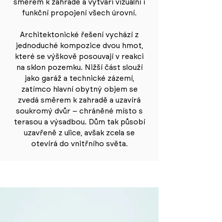
směrem k zahradě a vytváří vizuální i
funkční propojení všech úrovní.
Architektonické řešení vychází z
jednoduché kompozice dvou hmot,
které se výškově posouvají v reakci
na sklon pozemku. Nižší část slouží
jako garáž a technické zázemí,
zatímco hlavní obytný objem se
zvedá směrem k zahradě a uzavírá
soukromý dvůr – chráněné místo s
terasou a výsadbou. Dům tak působí
uzavřeně z ulice, avšak zcela se
otevírá do vnitřního světa.