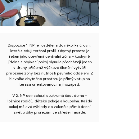
Dispozice 1. NP je rozdělena do několika úrovní,
které sledují terénní profil. Obytný prostor je
řešen jako otevřená centrální zóna – kuchyně,
jídelna a obývací pokoj plynule přecházejí jeden
v druhý, přičemž výškové členění vytváří
přirozené zóny bez nutnosti pevného oddělení. Z
hlavního obytného prostoru je přímý vstup na
terasu orientovanou na jihozápad.
V 2. NP se nachází soukromá část domu –
ložnice rodičů, dětské pokoje a koupelna. Každý
pokoj má své výhledy do zeleně a přímé denní
světlo díky prořezům ve střeše i fasádě.
Materiálově dům kombinuje bílou omítku,
antracitová okna a dřevo v exteriéru i interiéru.
Výrazná šikmá střecha sjednocuje obě hmoty a