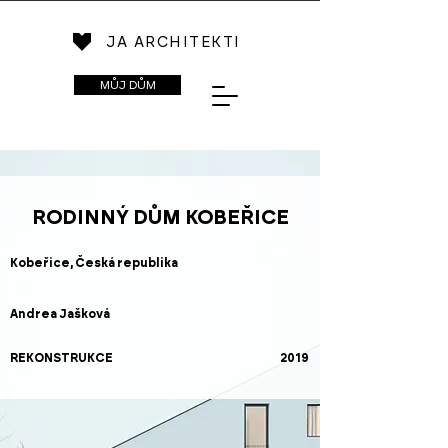
JA ARCHITEKTI
MŮJ DŮM
RODINNÝ DŮM KOBEŘICE
Kobeřice, Česká republika
Andrea Jašková
REKONSTRUKCE
2019