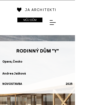
JA ARCHITEKTI
MŮJ DŮM
RODINNÝ DŮM "Y"
Opava, Česko
Andrea Jašková
NOVOSTAVBA
2025