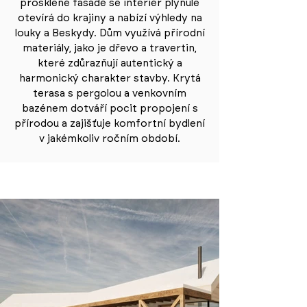
prosklené fasádě se interiér plynule
otevírá do krajiny a nabízí výhledy na
louky a Beskydy. Dům využívá přírodní
materiály, jako je dřevo a travertin,
které zdůrazňují autentický a
harmonický charakter stavby. Krytá
terasa s pergolou a venkovním
bazénem dotváří pocit propojení s
přírodou a zajišťuje komfortní bydlení
v jakémkoliv ročním období.