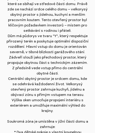
které se sbíhají ve středové části domu. Právě
zde se nachází srdce celého domu – velkorysý
obytný prostor s jídelnou, kuchyní a menším
pracovním koutem. Tento otevřený prostor byl
klíčovým požadavkem investorů – místem pro
setkávání s rodinou i přáteli.
Dům má půdorys ve tvaru "Y", který respektuje
přirozený terén a poskytuje optimální dispoziční
rozdělení. Hlavní vstup do domu je orientován
severně, v těsné blízkosti garážového stání.
Zádveří slouží jako přechodový prostor, který
propojuje obytnou část s technickým zázemím.
Z předsíně vede vstup přímo do centrální
obytné části.
Centrální obytný prostor je srdcem domu, kde
se odehrává každodenní život. Velkorysý
otevřený prostor zahrnuje kuchyň, jídelnu a
obývací zónu s přímým vstupem na terasu.
Výška oken umocňuje propojení interiéru s
exteriérem a umožňuje maximální výhled do
krajiny.
Soukromá zóna je umístěna v jižní části domu a
zahrnuje:
* Dva dětské pokoje s vlastní koupelnou