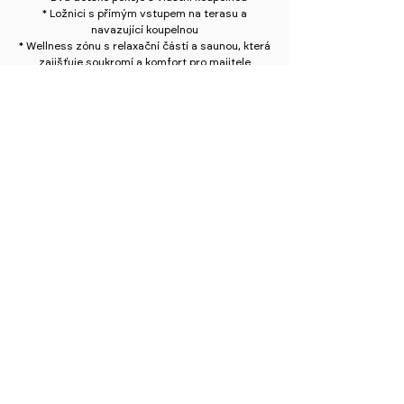
* Ložnici s přímým vstupem na terasu a
navazující koupelnou
* Wellness zónu s relaxační částí a saunou, která
zajišťuje soukromí a komfort pro majitele
Technické a servisní prostory jsou situovány do
severní části domu. Technická místnost je přímo
přístupná ze zádveří a umožňuje praktické
uskladnění a provozní údržbu domu. Garážové
stání je kryté a přístupné z příjezdové cesty.
Pergola kolem domu tvoří nejen estetický, ale i
funkční prvek. Jedná se o dřevěnou konstrukci s
výraznými svislými prvky, které přirozeně rámují
průhledy a vytvářejí přechod mezi interiérem a
exteriérem. Zastřešení pergoly je tvořeno
dřevěnými trámy, které spolu s mírně
zakřiveným zastřešením dodávají celku
vzdušnost a lehkost. Vytváří tak příjemně
stíněný prostor terasy, který umožňuje využití i
v teplých letních měsících.
Díky kryté terase, která lemuje celý dům, vzniká
plynulý přechod mezi vnitřním a venkovním
obytným prostorem. Na terasu navazuje i
venkovní bazén, což posiluje dojem propojení s
okolní krajinou.