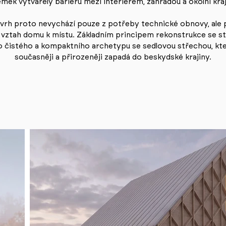
mek vytvářely bariéru mezi interiérem, zahradou a okolní kraj
vrh proto nevychází pouze z potřeby technické obnovy, ale
 vztah domu k místu. Základním principem rekonstrukce se st
 čistého a kompaktního archetypu se sedlovou střechou, který
současněji a přirozeněji zapadá do beskydské krajiny.