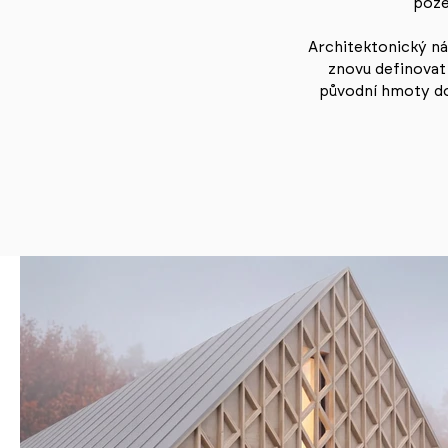
poze
Architektonický ná
znovu definovat
původní hmoty do