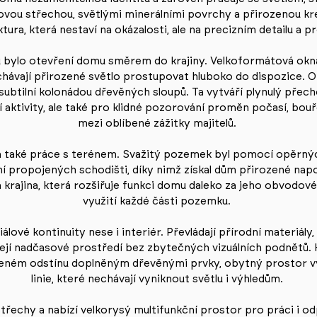
vou střechou, světlými minerálními povrchy a přirozenou kr
tura, která nestaví na okázalosti, ale na precizním detailu a p
ů bylo otevření domu směrem do krajiny. Velkoformátová ok
chávají přirozené světlo prostupovat hluboko do dispozice. O
subtilní kolonádou dřevěných sloupů. Ta vytváří plynulý pře
aktivity, ale také pro klidné pozorování proměn počasí, bouř
mezi oblíbené zážitky majitelů.
také práce s terénem. Svažitý pozemek byl pomocí opěrnýc
í propojených schodišti, díky nimž získal dům přirozené napo
á krajina, která rozšiřuje funkci domu daleko za jeho obvodo
využití každé části pozemku.
iálové kontinuity nese i interiér. Převládají přírodní materiál
řejí nadčasové prostředí bez zbytečných vizuálních podnětů
eném odstínu doplněným dřevěnými prvky, obytný prostor vy
linie, které nechávají vyniknout světlu i výhledům.
třechy a nabízí velkorysý multifunkční prostor pro práci i o