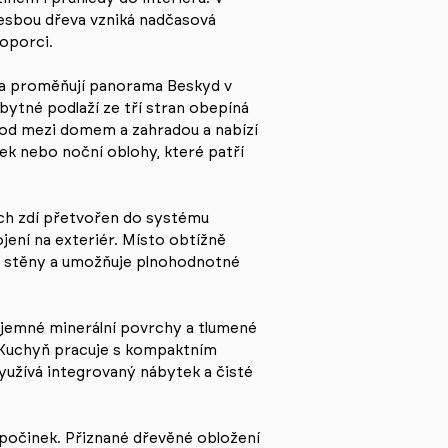
esbou dřeva vzniká nadčasová
roporci.
na proměňují panorama Beskyd v
bytné podlaží ze tří stran obepíná
chod mezi domem a zahradou a nabízí
ek nebo noční oblohy, které patří
h zdí přetvořen do systému
jení na exteriér. Místo obtížně
vé stěny a umožňuje plnohodnotné
y, jemné minerální povrchy a tlumené
. Kuchyň pracuje s kompaktním
užívá integrovaný nábytek a čisté
dpočinek. Přiznané dřevěné obložení