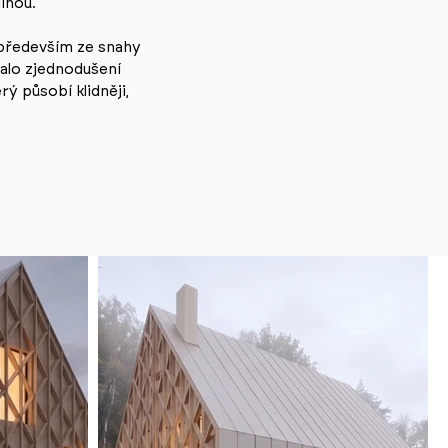
inou.
 především ze snahy
alo zjednodušení
 působí klidněji,