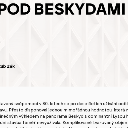
POD BESKYDAMI
kub Žák
vený svépomocí v 80. letech se po desetiletích užívání ocit
avu. Přesto disponoval jednou mimořádnou hodnotou, která r
dinečným výhledem na panorama Beskyd s dominantní Lysou h
dní stavba téměř nevyužívala. Komplikovaně tvarovaný objem,