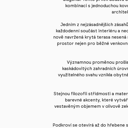
kombinaci s jednoduchou kovo
architek
Jedním z nejzásadnějších zásah
každodenní součást interiéru a ne
nově navržená krytá terasa nesená 
prostor nejen pro běžné venkovní 
Významnou proměnou prošla 
kaskádovitých zahradních úrovn
využitelného svahu vznikla obytn
Stejnou filozofii střídmosti a mater
barevné akcenty, které vytvá
vestavěným objemem v olivově zel
Podkroví se otevírá až do hřebene s