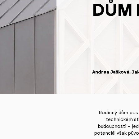
DŮM 
Andrea Jašková, Ja
Rodinný dům posta
technickém st
budoucnosti – je
potenciál však půvo