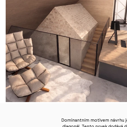
Dominantním motivem návrhu je
diagonál. Tento prvek dodává d