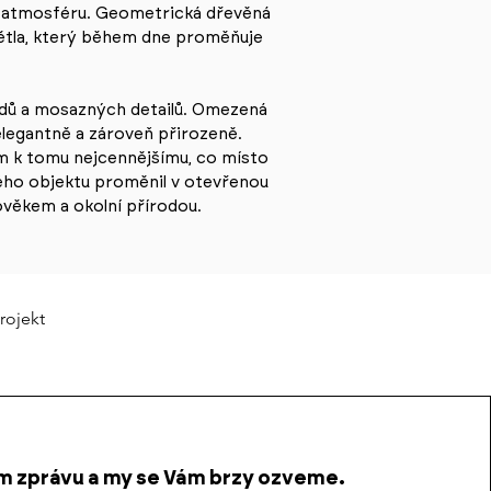
u atmosféru. Geometrická dřevěná
světla, který během dne proměňuje
adů a mosazných detailů. Omezená
 elegantně a zároveň přirozeně.
m k tomu nejcennějšímu, co místo
ného objektu proměnil v otevřenou
ověkem a okolní přírodou.
rojekt
 zprávu a my se Vám brzy ozveme.