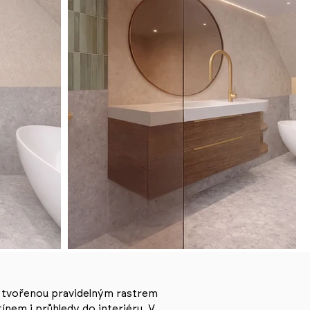
u tvořenou pravidelným rastrem
ínem i průhledy do interiéru. V