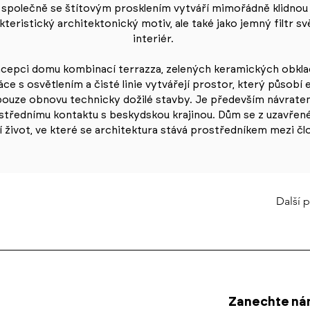
a společně se štítovým prosklením vytváří mimořádně klidno
kteristický architektonický motiv, ale také jako jemný filtr 
interiér.
oncepci domu kombinací terrazza, zelených keramických obkl
áce s osvětlením a čisté linie vytvářejí prostor, který působí
ouze obnovu technicky dožilé stavby. Je především návrate
rostřednímu kontaktu s beskydskou krajinou. Dům se z uzavře
život, ve které se architektura stává prostředníkem mezi čl
Další p
Zanechte nám