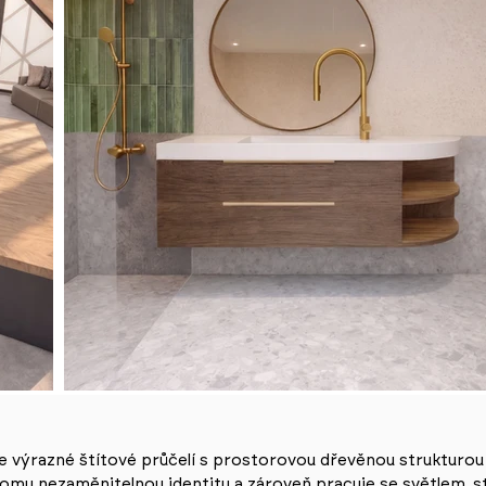
 výrazné štítové průčelí s prostorovou dřevěnou strukturo
omu nezaměnitelnou identitu a zároveň pracuje se světlem, st