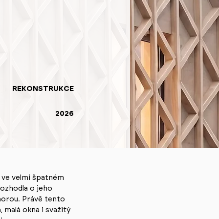
REKONSTRUKCE
2026
l ve velmi špatném
ozhodla o jeho
orou. Právě tento
 malá okna i svažitý