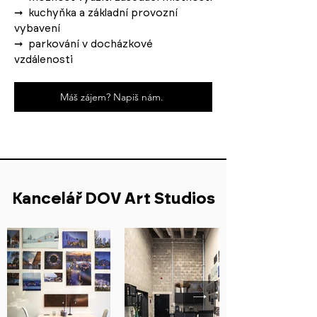
➞
kuchyňka a základní provozní
vybavení
➞
parkování v docházkové
vzdálenosti
Máš zájem? Napiš nám.
Kancelář DOV Art Studios