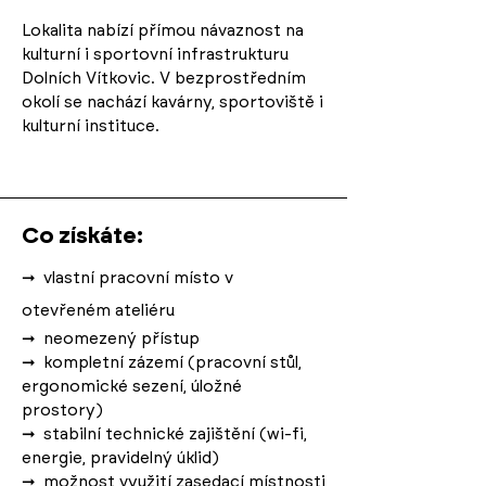
Lokalita nabízí přímou návaznost na
kulturní i sportovní infrastrukturu
Dolních Vítkovic. V bezprostředním
okolí se nachází kavárny, sportoviště i
kulturní instituce.
Co získáte:
➞
vlastní pracovní místo v
otevřeném ateliéru
➞
neomezený přístup
➞
kompletní zázemí (pracovní stůl,
ergonomické sezení, úložné
prostory)
➞
stabilní technické zajištění (wi-fi,
energie, pravidelný úklid)
➞
možnost využití zasedací místnosti