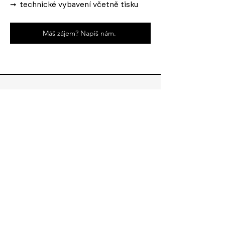
➞
technické vybavení včetně tisku
Máš zájem? Napiš nám.
Kancelář Salvátorská
Praha