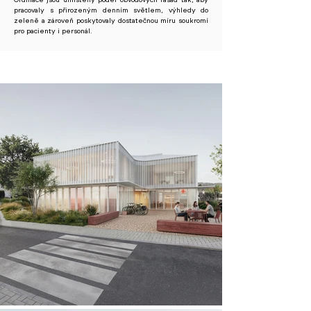
Ordinace jsou umístěny podél obvodových fasád tak, aby
pracovaly s přirozeným denním světlem, výhledy do
zeleně a zároveň poskytovaly dostatečnou míru soukromí
pro pacienty i personál.