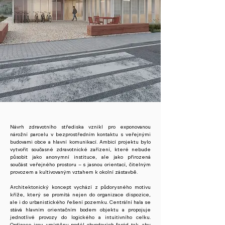
Návrh zdravotního střediska vznikl pro exponovanou
nárožní parcelu v bezprostředním kontaktu s veřejnými
budovami obce a hlavní komunikací. Ambicí projektu bylo
vytvořit současné zdravotnické zařízení, které nebude
působit jako anonymní instituce, ale jako přirozená
součást veřejného prostoru – s jasnou orientací, čitelným
provozem a kultivovaným vztahem k okolní zástavbě.
Architektonický koncept vychází z půdorysného motivu
kříže, který se promítá nejen do organizace dispozice,
ale i do urbanistického řešení pozemku. Centrální hala se
stává hlavním orientačním bodem objektu a propojuje
jednotlivé provozy do logického a intuitivního celku.