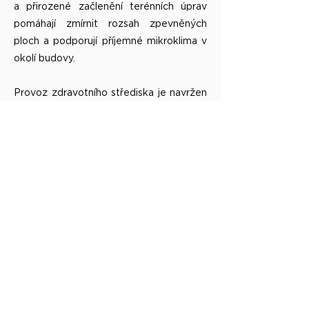
a přirozené začlenění terénních úprav
pomáhají zmírnit rozsah zpevněných
ploch a podporují příjemné mikroklima v
okolí budovy.
Provoz zdravotního střediska je navržen
s důrazem na dlouhodobou flexibilitu a
ekonomickou udržitelnost. Konstrukční
systém umožňuje případné budoucí
úpravy dispozic a adaptaci jednotlivých
ordinací podle měnících se potřeb
zdravotní péče. Objekt zároveň pracuje
s kompaktní hmotou, kvalitním
obálkovým pláštěm a energeticky
úsporným provozem, který snižuje
budoucí provozní náklady stavby.