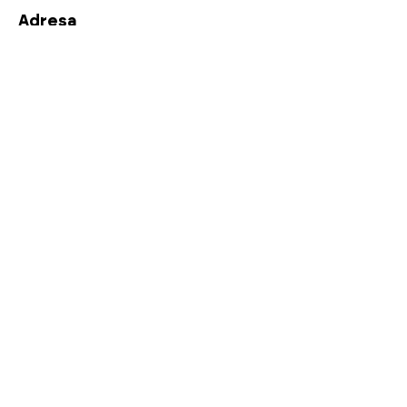
Adresa
Salvátorská 1092/10,
110 00 Praha 1
E-mail
atelier@jaarchitekti.cz
Telefon
+420 737 798 808
+420 736 194 100
Sociální sítě