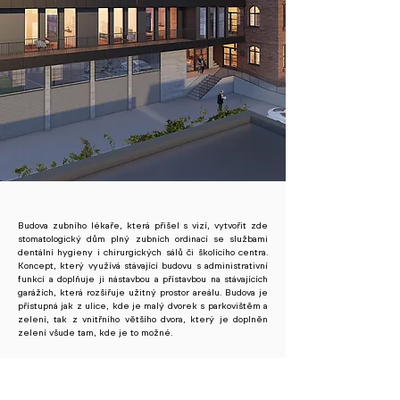
Budova zubního lékaře, která přišel s vizí, vytvořit zde
stomatologický dům plný zubních ordinací se službami
dentální hygieny i chirurgických sálů či školícího centra.
Koncept, který využívá stávající budovu s administrativní
funkcí a doplňuje ji nástavbou a přístavbou na stávajících
garážích, která rozšiřuje užitný prostor areálu. Budova je
přístupná jak z ulice, kde je malý dvorek s parkovištěm a
zelení, tak z vnitřního většího dvora, který je doplněn
zelení všude tam, kde je to možné.