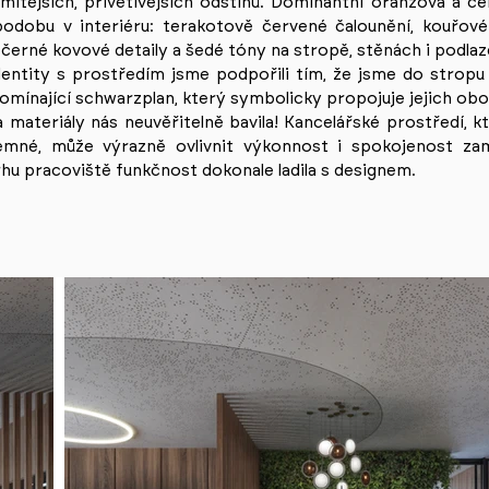
itějších, přívětivějších odstínů. Dominantní oranžová a če
podobu v interiéru: terakotově červené čalounění, kouřov
černé kovové detaily a šedé tóny na stropě, stěnách i podlaz
dentity s prostředím jsme podpořili tím, že jsme do stropu
pomínající schwarzplan, který symbolicky propojuje jejich obo
 materiály nás neuvěřitelně bavila! Kancelářské prostředí, kt
íjemné, může výrazně ovlivnit výkonnost i spokojenost za
vrhu pracoviště funkčnost dokonale ladila s designem.