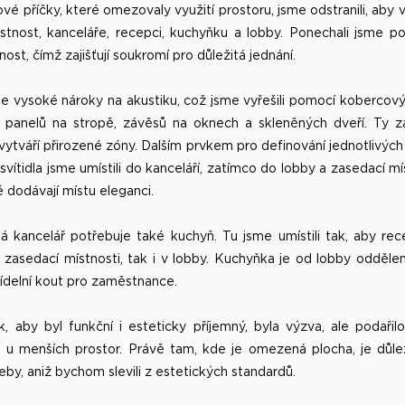
é příčky, které omezovaly využití prostoru, jsme odstranili, aby v
ístnost, kanceláře, recepci, kuchyňku a lobby. Ponechali jsme p
ost, čímž zajišťují soukromí pro důležitá jednání.
e vysoké nároky na akustiku, což jsme vyřešili pomocí kobercov
ch panelů na stropě, závěsů na oknech a skleněných dveří. Ty z
vytváří přirozené zóny. Dalším prvkem pro definování jednotlivých
svítidla jsme umístili do kanceláří, zatímco do lobby a zasedací mís
é dodávají místu eleganci.
 kancelář potřebuje také kuchyň. Tu jsme umístili tak, aby re
 v zasedací místnosti, tak i v lobby. Kuchyňka je od lobby odděl
 jídelní kout pro zaměstnance.
k, aby byl funkční i esteticky příjemný, byla výzva, ale podaři
 i u menších prostor. Právě tam, kde je omezená plocha, je důleži
by, aniž bychom slevili z estetických standardů.