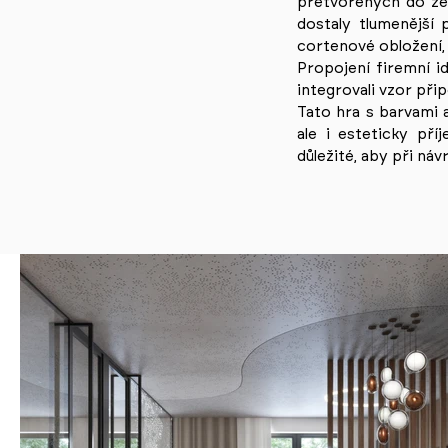
přetvořených do zem
dostaly tlumenější 
cortenové obložení, 
Propojení firemní i
integrovali vzor při
Tato hra s barvami a
ale i esteticky př
důležité, aby při ná