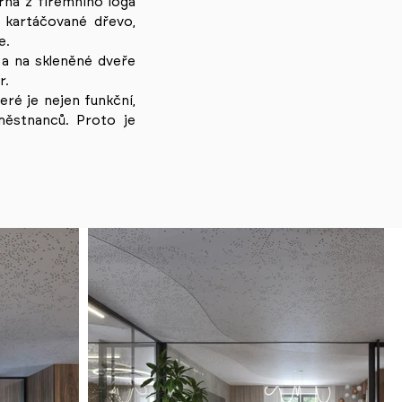
rná z firemního loga
é kartáčované dřevo,
e.
 a na skleněné dveře
r.
eré je nejen funkční,
městnanců. Proto je