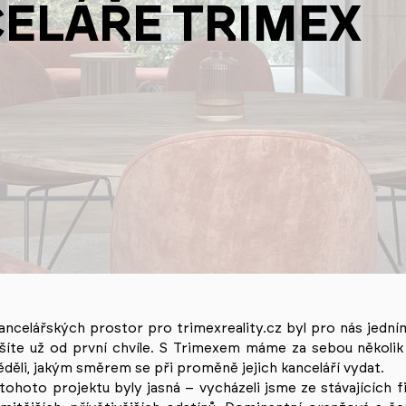
ELÁŘE TRIMEX
ancelářských prostor pro trimexreality.cz byl pro nás jední
šíte už od první chvíle. S Trimexem máme za sebou několik 
děli, jakým směrem se při proměně jejich kanceláří vydat.
ohoto projektu byly jasná – vycházeli jsme ze stávajících f