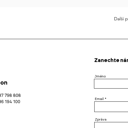
Další p
Zanechte nám
Jméno
fon
37 798 808
Email
36 194 100
Zpráva