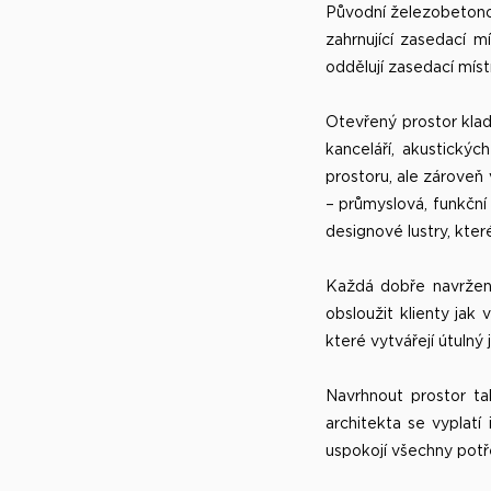
Původní železobetonov
zahrnující zasedací m
oddělují zasedací místn
Otevřený prostor klad
kanceláří, akustický
prostoru, ale zároveň 
– průmyslová, funkční 
designové lustry, kter
Každá dobře navržená
obsloužit klienty jak
které vytvářejí útulný
Navrhnout prostor ta
architekta se vyplatí
uspokojí všechny potře