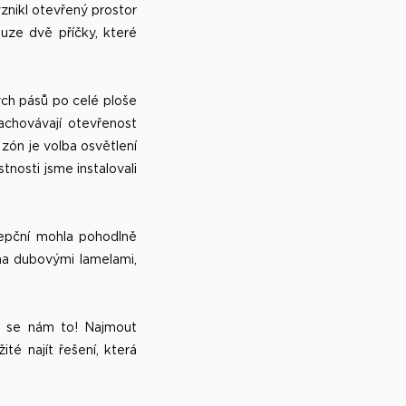
znikl otevřený prostor
ouze dvě příčky, které
ých pásů po celé ploše
achovávají otevřenost
 zón je volba osvětlení
tnosti jsme instalovali
cepční mohla pohodlně
ena dubovými lamelami,
lo se nám to! Najmout
té najít řešení, která