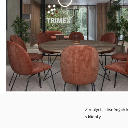
Z malých, stísněných k
s klienty.