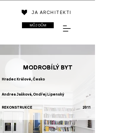
JA ARCHITEKTI
MŮJ DŮM
MODROBÍLÝ BYT
Hradec Králové, Česko
Andrea Jašková, Ondřej Lipenský
REKONSTRUKCE
2011