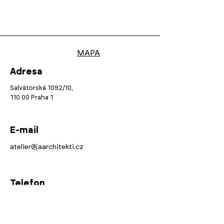
MAPA
Adresa
Salvátorská 1092/10,
110 00 Praha 1
E-mail
atelier@jaarchitekti.cz
Telefon
+420 737 798 808
+420 736 194 100