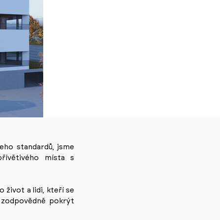
jeho standardů, jsme
přívětivého místa s
ivot a lidi, kteří se
e zodpovědně pokrýt