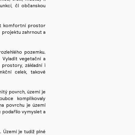
funkcí, či občanskou
ut komfortní prostor
o projektu zahrnout a
rozlehlého pozemku.
 Vyladit vegetační a
prostory, základní i
kční celek, takové
nitý povrch, území je
oubce komplikovaly
na povrchu je území
c podařilo vymyslet a
 Území je tudíž plné