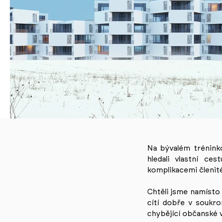
Na bývalém tréninko
hledali vlastní ce
komplikacemi členit
Chtěli jsme namísto 
cítí dobře v soukr
chybějící občanské v