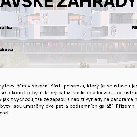
AVSKÉ ZAHRADY 
blika
R
ašková
bytový dům v severní části pozemku, který je soustavou j
á se o komplex bytů, který nabízí soukromé lodžie a oboustra
 jak z východu, tak ze západu a nabízí výhledy na panorama m
d byty jsou umístěny dvě patra podzemních garáží. Přízemn
park.