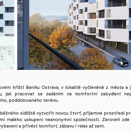
vém hřišti Baníku Ostrava, v lokalitě vyčleněné z města a 
stu, jak pracovat se zadáním na komfortní zabydlení ne
ého, poddolovaného terénu.
běžného sídliště vytvořit novou čtvrť, příjemné prostředí pro ž
omí malého uskupení neanonymní společnosti. Zároveň zd
ybavení a přivést komfort, zábavu i relax až sem.