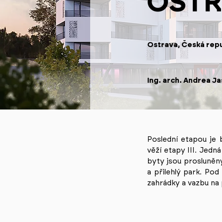
OSTR
Ostrava, Česká repu
Ing. arch. Andrea J
Poslední etapou je 
věží etapy III. Jedn
byty jsou prosluněny
a přilehlý park. Po
zahrádky a vazbu na 