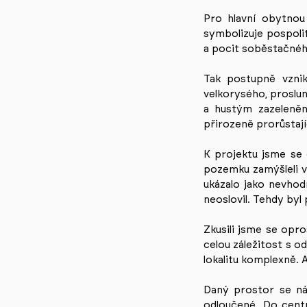
Pro hlavní obytnou
symbolizuje pospoli
a pocit soběstačnéh
Tak postupně vznik
velkorysého, proslu
a hustým zazeleněn
přirozeně prorůstají
K projektu jsme se 
pozemku zamýšleli v
ukázalo jako nevhodn
neoslovil. Tehdy byl p
Zkusili jsme se opr
celou záležitost s o
lokalitu komplexně. A
Daný prostor se nám
odloučené. Do centr