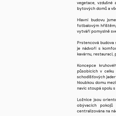
vegetace, vzdušné 
bytových domů a vše
Hlavní budovu jsme
fotbalovým hřištěm,
vytváří pomyslně s
Prstencová budova 
je nádvoří s komfo
kavárnu, restauraci,
Koncepce kruhovéh
působících v celku
schodišťových jader 
hloubkou domu mezi 
navíc stoupá spolu s
Ložnice jsou orient
obývacích pokojů 
centralizována na n