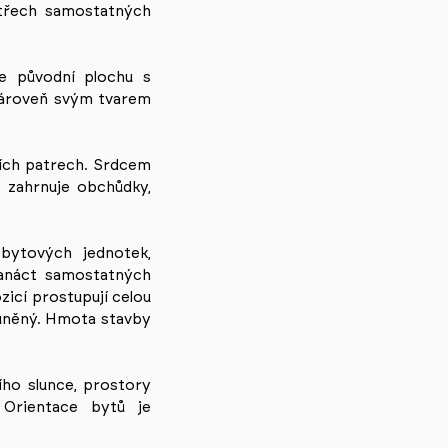
 třech samostatných
je původní plochu s
 Zároveň svým tvarem
ích patrech. Srdcem
 zahrnuje obchůdky,
bytových jednotek,
vanáct samostatných
zicí prostupují celou
luněný. Hmota stavby
ího slunce, prostory
 Orientace bytů je