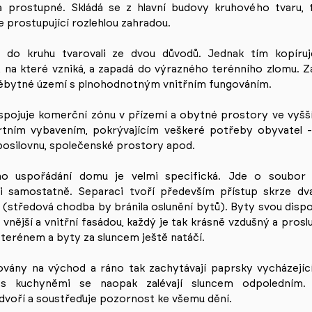
a prostupné. Skládá se z hlavní budovy kruhového tvaru,
 prostupující rozlehlou zahradou.
 do kruhu tvarovali ze dvou důvodů. Jednak tím kopíru
 na které vzniká, a zapadá do výrazného terénního zlomu.
vébytné území s plnohodnotným vnitřním fungováním.
spojuje komerční zónu v přízemí a obytné prostory ve vyšš
rtním vybavením, pokrývajícím veškeré potřeby obyvatel -
 posilovnu, společenské prostory apod.
o uspořádání domu je velmi specifická. Jde o soubor 
 i samostatně. Separaci tvoří především přístup skrze d
(středová chodba by bránila oslunění bytů). Byty svou dispo
vnější a vnitřní fasádou, každý je tak krásně vzdušný a pros
 terénem a byty za sluncem ještě natáčí.
ovány na východ a ráno tak zachytávají paprsky vycházejíc
s kuchyněmi se naopak zalévají sluncem odpoledním.
ádvoří a soustřeďuje pozornost ke všemu dění.