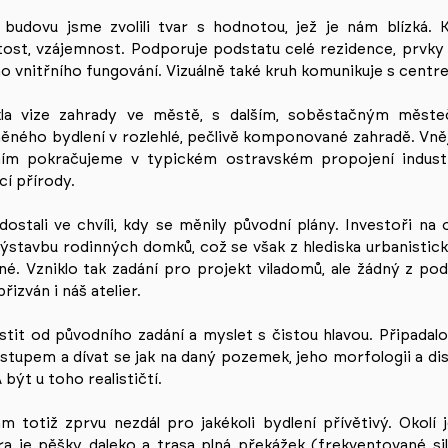
 budovu jsme zvolili tvar s hodnotou, jež je nám blízká. 
tost, vzájemnost. Podporuje podstatu celé rezidence, prvky
o vnitřního fungování. Vizuálně také kruh komunikuje s cent
la vize zahrady ve městě, s dalším, soběstačným měste
něného bydlení v rozlehlé, pečlivě komponované zahradě. Vn
ím pokračujeme v typickém ostravském propojení industr
cí přírody.
dostali ve chvíli, kdy se měnily původní plány. Investoři na
ýstavbu rodinných domků, což se však z hlediska urbanisti
é. Vzniklo tak zadání pro projekt viladomů, ale žádný z pod
řizván i náš atelier.
ostit od původního zadání a myslet s čistou hlavou. Připadal
dstupem a dívat se jak na daný pozemek, jeho morfologii a dis
 být u toho realističtí.
 totiž zprvu nezdál pro jakékoli bydlení přívětivý. Okolí 
a je pěšky daleko a trasa plná překážek (frekventované siln