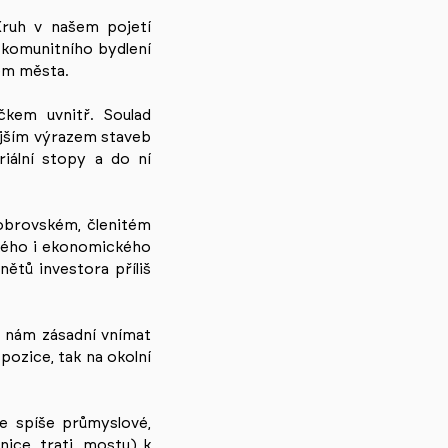
Kruh v našem pojetí
 komunitního bydlení
rem města.
čkem uvnitř. Soulad
ějším výrazem staveb
iální stopy a do ní
 obrovském, členitém
ckého i ekonomického
nětů investora příliš
o nám zásadní vnímat
pozice, tak na okolní
je spíše průmyslové,
ice, trati, mostu) k