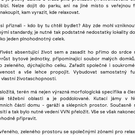
ízí. Nelze dojít do parku, ani na jiné místo s veřejnou 
nakoupit, kam vyrazit, kde relaxovat.
si přiznali - kdo by tu chtěl bydlet? Aby zde mohl vznikno
ými standardy, je nutné tak podstatné nedostatky lokality d
ako jeden plnohodnotný celek.
řivést absentující život sem a zasadit ho přímo do srdce 
růst bytové jednotky, připomínající soubor malých domků.
 zeleného, dýchajícího celku. Zařadit společné i soukromé 
avenost a vše lehce propojit. Vybudovat samostatný fun
vlastní životaschopností.
složitá, terén má nejen výrazná morfologická specifika a čle
alé těžební oblasti a je poddolované. Kutací jámy v hl
mních částí domu - garáží a sklepních prostor. Současně 
tí a tak bylo nutné vedení VVN přeložit. Vše se však nakone
vhodně připravit.
evřeného, zeleného prostoru se společnými zónami pro relax.