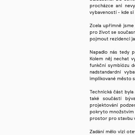
procházce ani nevyb
vybaveností - kde si 
Zcela upřímně jsme 
pro život se současn
pojmout rezidenci j
Napadlo nás tedy p
Kolem něj nechat vy
funkční symbiózu do
nadstandardní vyb
implikované město s 
Technická část byla 
také součástí býv
projektování podze
pokryto množstvím sí
prostor pro stavbu 
Zadání mělo vizi ot