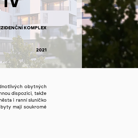
IV
EZIDENČNÍ KOMPLEX
2021
ednotlivých obytných
nnou dispozici, takže
ěsta i ranní sluníčko
í byty mají soukromé