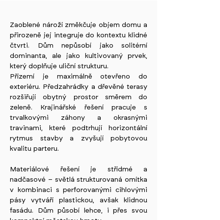
Zaoblené nároží změkčuje objem domu a
přirozeně jej integruje do kontextu klidné
čtvrti. Dům nepůsobí jako solitérní
dominanta, ale jako kultivovaný prvek,
který doplňuje uliční strukturu.
Přízemí je maximálně otevřeno do
exteriéru. Předzahrádky a dřevěné terasy
rozšiřují obytný prostor směrem do
zeleně. Krajinářské řešení pracuje s
trvalkovými záhony a okrasnými
travinami, které podtrhují horizontální
rytmus stavby a zvyšují pobytovou
kvalitu parteru.
Materiálové řešení je střídmé a
nadčasové – světlá strukturovaná omítka
v kombinaci s perforovanými cihlovými
pásy vytváří plastickou, avšak klidnou
fasádu. Dům působí lehce, i přes svou