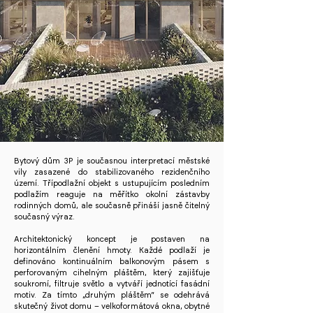
Bytový dům 3P je současnou interpretací městské
vily zasazené do stabilizovaného rezidenčního
území. Třípodlažní objekt s ustupujícím posledním
podlažím reaguje na měřítko okolní zástavby
rodinných domů, ale současně přináší jasně čitelný
současný výraz.
Architektonický koncept je postaven na
horizontálním členění hmoty. Každé podlaží je
definováno kontinuálním balkonovým pásem s
perforovaným cihelným pláštěm, který zajišťuje
soukromí, filtruje světlo a vytváří jednotící fasádní
motiv. Za tímto „druhým pláštěm“ se odehrává
skutečný život domu – velkoformátová okna, obytné