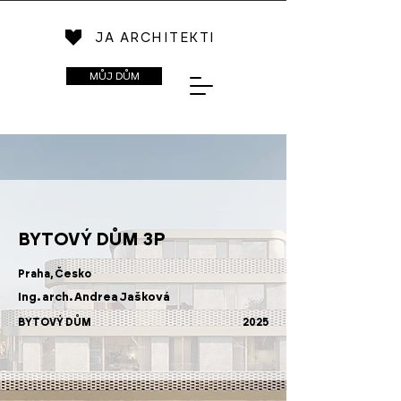
JA ARCHITEKTI
MŮJ DŮM
BYTOVÝ DŮM 3P
Praha, Česko
Ing. arch. Andrea Jašková
BYTOVÝ DŮM
2025