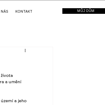
MŮJ DŮM
 NÁS
KONTAKT
života 
ura a umění 
 území a jeho 