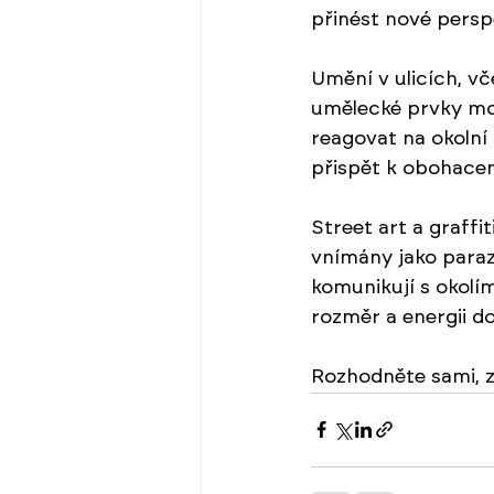
přinést nové perspe
Umění v ulicích, vč
umělecké prvky moh
reagovat na okolní
přispět k obohace
Street art a graff
vnímány jako paraz
komunikují s okolím
rozměr a energii d
Rozhodněte sami, z