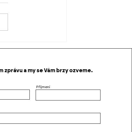
ápadu k ateliéru: Jak
 si v JA architekti
apali vlastní cestu
 zprávu a my se Vám brzy ozveme.
Příjmení