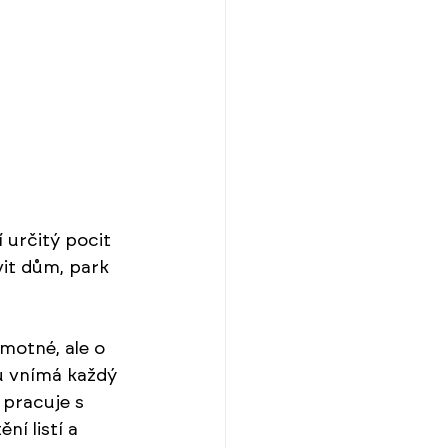
 určitý pocit 
vit dům, park 
motné, ale o 
u vnímá každý 
 pracuje s 
ní listí a 