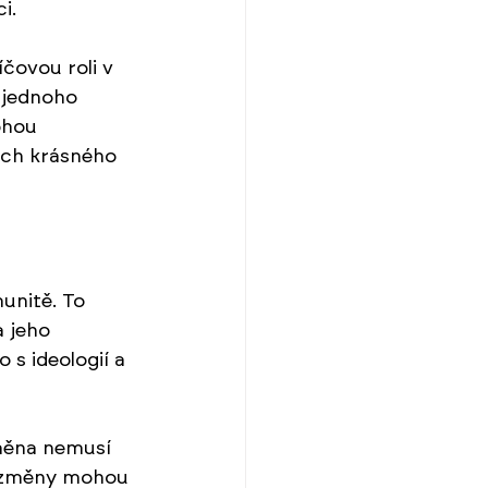
i. 
íčovou roli v 
 jednoho 
ohou 
ěch krásného 
unitě. To 
a jeho 
s ideologií a 
měna nemusí 
é změny mohou 