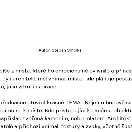
Autor: Štěpán Smolka
píše z místa, které ho emocionálně ovlivnilo a přináší
 by i architekt měl vnímat místo, kde plánuje posta
u, jako zdroj inspirace. 
 přednášce otevřel krásné TÉMA.  Nejen o budově sa
ujícímu se k místu. Kde přistupující k danému objekt
 například tvořená kamením, nebo mlatem. Architekt
telé a příchozí vnímali textury a zvuky, včetně šustě