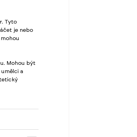
. Tyto 
áčet je nebo 
a mohou 
ru. Mohou být 
 umělci a 
tetický 