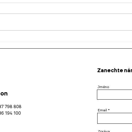
Architektura, mateřství a
Od n
podnikání: příběh pro
jsme
Velký týden malých firem
vyšl
Zanechte nám
Jméno
fon
37 798 808
Email
36 194 100
Zpráva