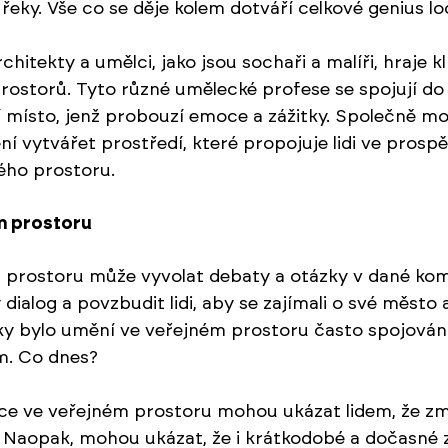
řeky. Vše co se děje kolem dotváří celkové genius loc
hitekty a umělci, jako jsou sochaři a malíři, hraje kl
rostorů. Tyto různé umělecké profese se spojují do
ří místo, jenž probouzí emoce a zážitky. Společně m
ní vytvářet prostředí, které propojuje lidi ve prosp
ého prostoru.
m prostoru
prostoru může vyvolat debaty a otázky v dané kom
 dialog a povzbudit lidi, aby se zajímali o své město 
cky bylo umění ve veřejném prostoru často spojováno 
m. Co dnes? 
ace ve veřejném prostoru mohou ukázat lidem, že z
. Naopak, mohou ukázat, že i krátkodobé a dočasn