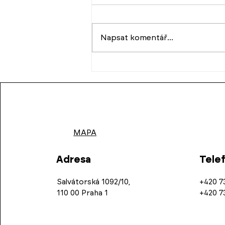
Napsat komentář...
Dům pro Julii:
architektura, která dokáže
ztišit
MAPA
Adresa
Tele
Salvátorská 1092/10,
+420 7
110 00 Praha 1
+420 7