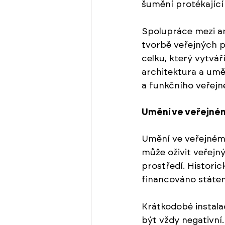
šumění protékající 
Spolupráce mezi arc
tvorbě veřejných p
celku, který vytvá
architektura a umě
a funkčního veřejn
Umění ve veřejné
Umění ve veřejném 
může oživit veřejný
prostředí. Histori
financováno státe
Krátkodobé instal
být vždy negativní