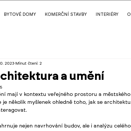
BYTOVÉ DOMY
KOMERČNÍ STAVBY
INTERIÉRY
O
10. 2023
Minut čtení: 2
chitektura a umění
25
ní mají v kontextu veřejného prostoru a městského 
 je několik myšlenek ohledně toho, jak se architekt
teragovat.
hrnuje nejen navrhování budov, ale i analýzu celého