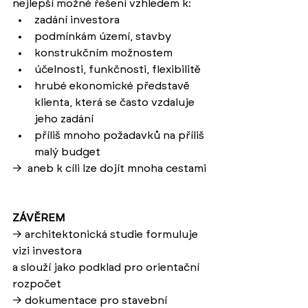
nejlepší možné řešení vzhledem k:
zadání investora
podmínkám území, stavby
konstrukčním možnostem
účelnosti, funkčnosti, flexibilitě
hrubé ekonomické představě 
klienta, která se často vzdaluje 
jeho zadání
příliš mnoho požadavků na příliš 
malý budget
→  
aneb k cíli lze dojít mnoha cestami
ZÁVĚREM
→ 
architektonická studie formuluje 
vizi investora 
a slouží jako podklad pro orientační 
rozpočet
→ 
dokumentace pro stavební 