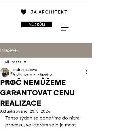
JA ARCHITEKTI
MŮJ DŮM
Příspěvek
All Posts
andreajaskova
All Posts
9. 2. 2024
Minut čtení: 2
PROČ NEMŮŽEME
Média
GARANTOVAT CENU
Návody
REALIZACE
Aktualizováno:
29. 5. 2024
Tento týden se ponoříme do nitra 
procesu, ve kterém se bije most 