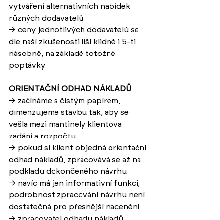
vytváření alternativních nabídek 
různých dodavatelů
→ 
ceny jednotlivých dodavatelů se 
dle naší zkušenosti liší klidně i 5-ti 
násobně, na základě totožné 
poptávky
ORIENTAČNÍ ODHAD NÁKLADŮ
→ 
začínáme s čistým papírem, 
dimenzujeme stavbu tak, aby se 
vešla mezi mantinely klientova 
zadání a rozpočtu
→ 
pokud si klient objedná orientační 
odhad nákladů, zpracovává se až na 
podkladu dokončeného návrhu
→ 
navíc má jen informativní funkci, 
podrobnost zpracování návrhu není 
dostatečná pro přesnější nacenění
→ 
zpracovatel odhadu nákladů 