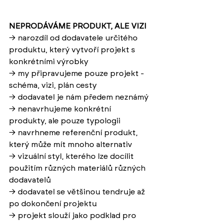
NEPRODÁVÁME PRODUKT, ALE VIZI
→ 
narozdíl od dodavatele určitého 
produktu, který vytvoří projekt s 
konkrétními výrobky
→ 
my připravujeme pouze projekt - 
schéma, vizi, plán cesty
→ 
dodavatel je nám předem neznámý
→ 
nenavrhujeme konkrétní 
produkty, ale pouze typologii 
→ 
navrhneme referenční produkt, 
který může mít mnoho alternativ
→ 
vizuální styl, kterého lze docílit 
použitím různých materiálů různých 
dodavatelů
→ 
dodavatel se většinou tendruje až 
po dokončení projektu 
→ 
projekt slouží jako podklad pro 