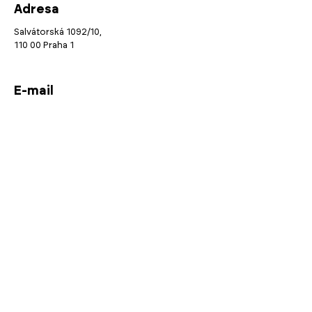
Adresa
Salvátorská 1092/10,
110 00 Praha 1
E-mail
atelier@jaarchitekti.cz
Telefon
+420 737 798 808
+420 736 194 100
Sociální sítě