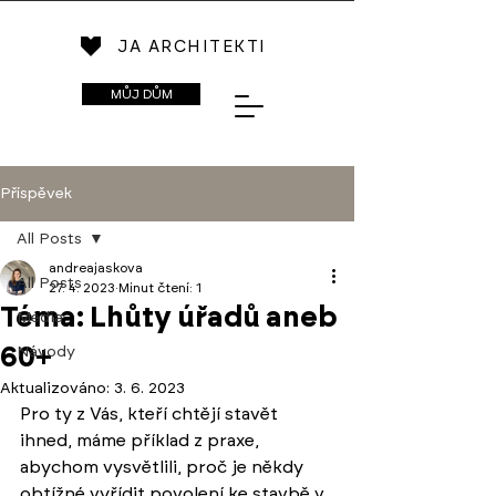
JA ARCHITEKTI
MŮJ DŮM
Příspěvek
All Posts
andreajaskova
All Posts
27. 4. 2023
Minut čtení: 1
Téma: Lhůty úřadů aneb
Média
60+
Návody
Aktualizováno:
3. 6. 2023
Pro ty z Vás, kteří chtějí stavět 
ihned, máme příklad z praxe, 
abychom vysvětlili, proč je někdy 
obtížné vyřídit povolení ke stavbě v 